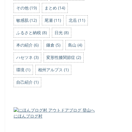
その他 (19)
まとめ (14)
敏感肌 (12)
尾瀬 (11)
北岳 (11)
ふるさと納税 (8)
日光 (8)
本の紹介 (6)
鎌倉 (5)
島山 (4)
ハセツネ (3)
変形性膝関節症 (2)
環境 (1)
相州アルプス (1)
自己紹介 (1)
にほんブログ村