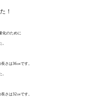
た！
量化のために
た。
の長さは36㎝です。
た。
、
の長さは32㎝です。