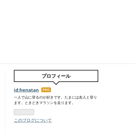
プロフィール
id:henatan
はて
なブ
一人で山に登るのが好きです。たまには友人と登り
ます。ときどきマラソンを走ります。
ログ
Pro
このブログについて