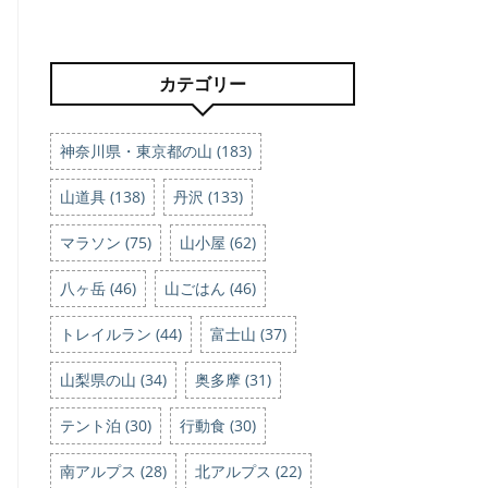
カテゴリー
神奈川県・東京都の山 (183)
山道具 (138)
丹沢 (133)
マラソン (75)
山小屋 (62)
八ヶ岳 (46)
山ごはん (46)
トレイルラン (44)
富士山 (37)
山梨県の山 (34)
奥多摩 (31)
テント泊 (30)
行動食 (30)
南アルプス (28)
北アルプス (22)